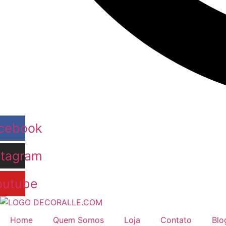
cebook
stagram
outube
Home
Quem Somos
Loja
Contato
Blo