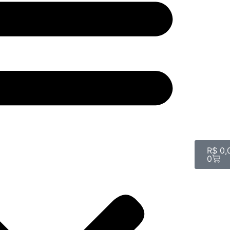
R$
0,
0