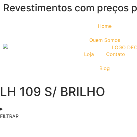
Revestimentos com preços p
Home
Quem Somos
Loja
Contato
Blog
LH 109 S/ BRILHO
FILTRAR