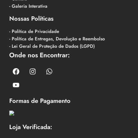
- Galeria Interativa
Nossas Políticas
- Política de Privacidade
- Política de Entregas, Devolução e Reembolso
- Lei Geral de Proteção de Dados (LGPD)
Onde nos Encontrar:
Formas de Pagamento
Loja Verificada: