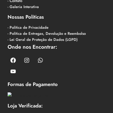
- Contato
- Galeria Interativa
Nossas Políticas
- Política de Privacidade
- Política de Entregas, Devolução e Reembolso
- Lei Geral de Proteção de Dados (LGPD)
Onde nos Encontrar:
Formas de Pagamento
Loja Verificada: