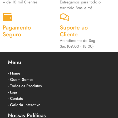
+ de 10 mil Clientes!
Entregamos para todo o
território Brasileiro!
Pagamento
Suporte ao
Seguro
Cliente
Atendimento de Seg -
Sex (09:00 - 18:00)
Menu
- Home
- Quem Somos
- Todos os Produtos
- Loja
- Contato
- Galeria Interativa
Nossas Políticas