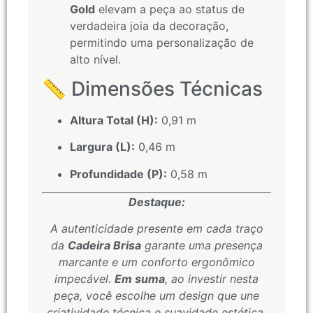
Gold
elevam a peça ao status de
verdadeira joia da decoração,
permitindo uma personalização de
alto nível.
📏 Dimensões Técnicas
Altura Total (H):
0,91 m
Largura (L):
0,46 m
Profundidade (P):
0,58 m
Destaque:
A autenticidade presente em cada traço
da
Cadeira Brisa
garante uma presença
marcante e um conforto ergonômico
impecável.
Em suma
, ao investir nesta
peça, você escolhe um design que une
criatividade técnica e suavidade estética.