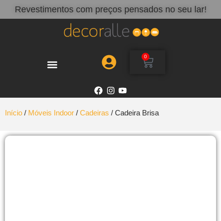
Revestimentos com preços pensados no seu lar!
0
Início
/
Móveis Indoor
/
Cadeiras
/ Cadeira Brisa