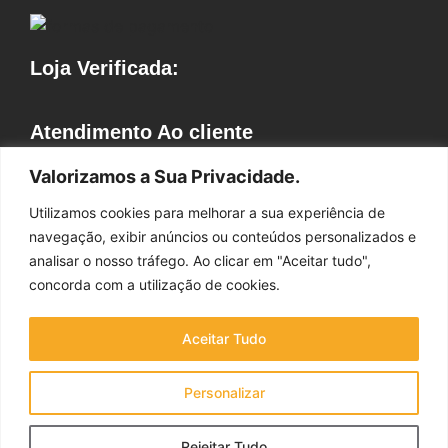
Loja Verificada:
Atendimento Ao cliente
Horário de Atendimento
Valorizamos a Sua Privacidade.
Segunda a Sexta 09hr às 18 hr
Utilizamos cookies para melhorar a sua experiência de
Contato: (41) 9 9732-2156
navegação, exibir anúncios ou conteúdos personalizados e
Whatsapp: (41) 9 9732-2156
analisar o nosso tráfego. Ao clicar em "Aceitar tudo",
E-mail: vendasdecoralle@gmail.com
concorda com a utilização de cookies.
Aceitar Tudo
Decoralle.com CNPJ: 12.134.552/0001-71
Personalizar
©2026 Todos os direitos reservados. Feito com <3
Decoralle.com
Rejeitar Tudo