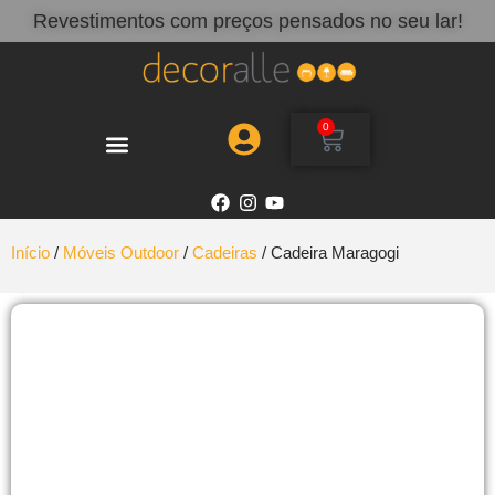
Revestimentos com preços pensados no seu lar!
0
Início
/
Móveis Outdoor
/
Cadeiras
/ Cadeira Maragogi