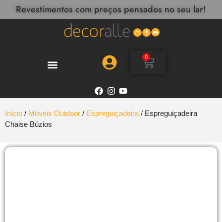
Revestimentos com preços pensados no seu lar!
0
Início
/
Móveis Outdoor
/
Espreguiçadeira
/ Espreguiçadeira
Chaise Búzios