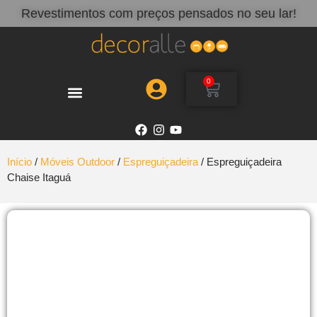
Revestimentos com preços pensados no seu lar!
0
Início
/
Móveis Outdoor
/
Espreguiçadeira
/ Espreguiçadeira
Chaise Itaguá