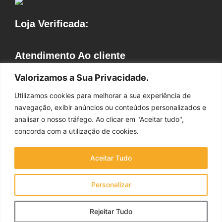
Loja Verificada:
Atendimento Ao cliente
Horário de Atendimento
Valorizamos a Sua Privacidade.
Segunda a Sexta 09hr às 18 hr
Utilizamos cookies para melhorar a sua experiência de
Contato: (41) 9 9732-2156
navegação, exibir anúncios ou conteúdos personalizados e
Whatsapp: (41) 9 9732-2156
analisar o nosso tráfego. Ao clicar em "Aceitar tudo",
E-mail: vendasdecoralle@gmail.com
concorda com a utilização de cookies.
Aceitar Tudo
Decoralle.com CNPJ: 12.134.552/0001-71
Personalizar
©2026 Todos os direitos reservados. Feito com <3
Decoralle.com
Rejeitar Tudo