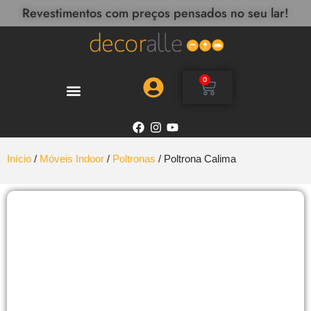
Revestimentos com preços pensados no seu lar!
0
Início
/
Móveis Indoor
/
Poltronas
/ Poltrona Calima