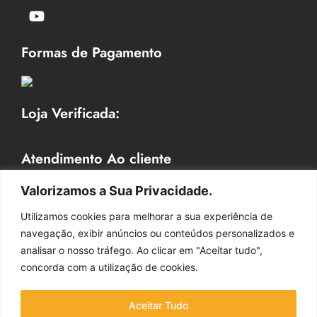
Formas de Pagamento
Loja Verificada:
Atendimento Ao cliente
Horário de Atendimento
Valorizamos a Sua Privacidade.
Segunda a Sexta 09hr às 18 hr
Utilizamos cookies para melhorar a sua experiência de
Contato: (41) 9 9732-2156
navegação, exibir anúncios ou conteúdos personalizados e
Whatsapp: (41) 9 9732-2156
analisar o nosso tráfego. Ao clicar em "Aceitar tudo",
E-mail: vendasdecoralle@gmail.com
concorda com a utilização de cookies.
Aceitar Tudo