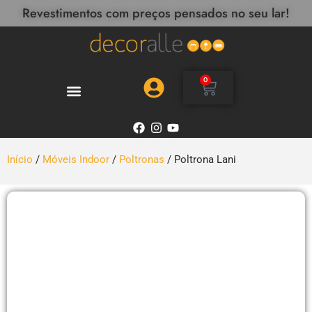
Revestimentos com preços pensados no seu lar!
0
Início
/
Móveis Indoor
/
Poltronas
/ Poltrona Lani