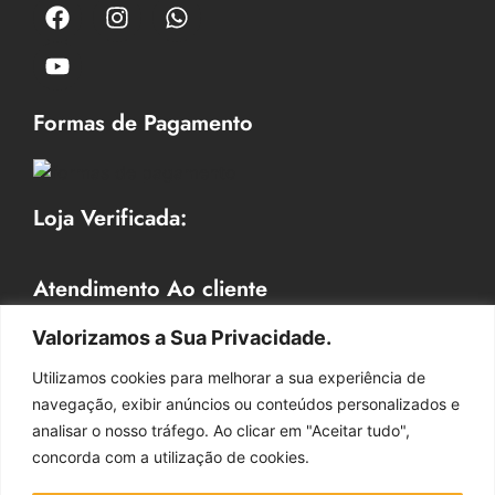
Formas de Pagamento
Loja Verificada:
Atendimento Ao cliente
Horário de Atendimento
Valorizamos a Sua Privacidade.
Segunda a Sexta 09hr às 18 hr
Utilizamos cookies para melhorar a sua experiência de
Contato: (41) 9 9732-2156
navegação, exibir anúncios ou conteúdos personalizados e
Whatsapp: (41) 9 9732-2156
analisar o nosso tráfego. Ao clicar em "Aceitar tudo",
E-mail: vendasdecoralle@gmail.com
concorda com a utilização de cookies.